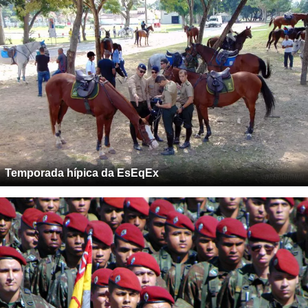
Temporada hípica da EsEqEx