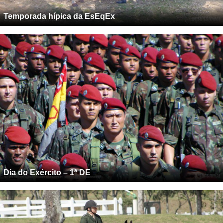
Temporada hípica da EsEqEx
Dia do Exército – 1ª DE