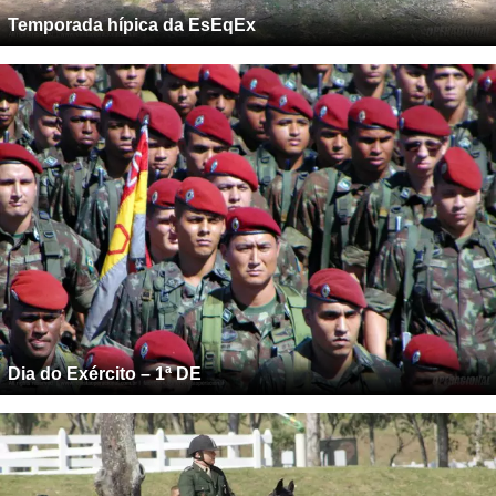
Temporada hípica da EsEqEx
Dia do Exército – 1ª DE