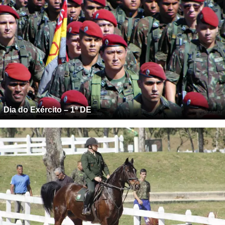
Dia do Exército – 1ª DE