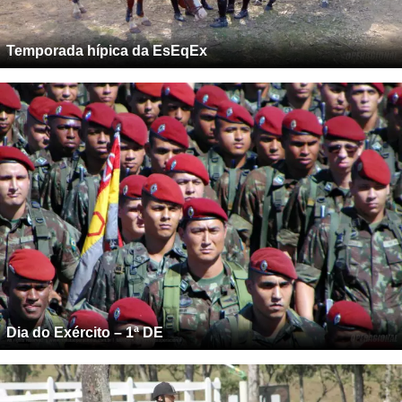
Temporada hípica da EsEqEx
Dia do Exército – 1ª DE