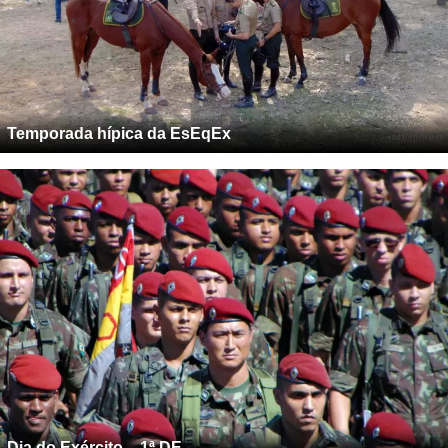
Temporada hípica da EsEqEx
Dia do Exército – 1ª DE