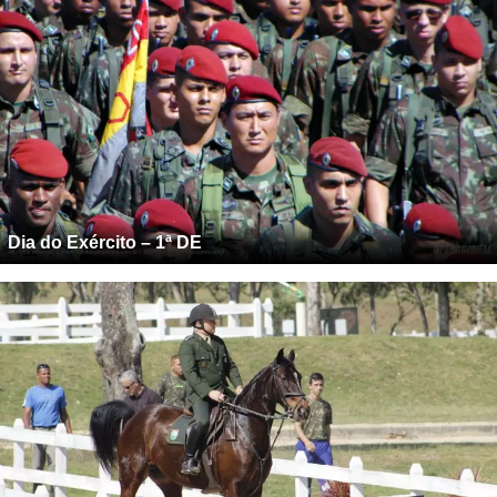
Dia do Exército – 1ª DE