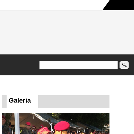
a maior campanha humanitária já registrada no país
Galeria