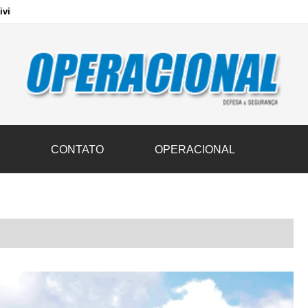
vil transportam 3,6 mil toneladas de donativos ao Rio Grande do Sul n
S
CONTATO
OPERACIONAL