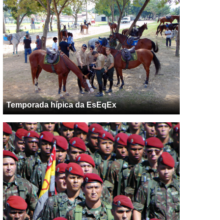
Temporada hípica da EsEqEx