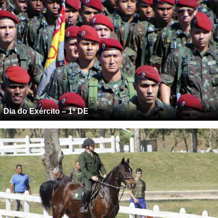
Dia do Exército – 1ª DE