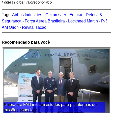
Fonte | Fotos: valoreconomico
Tags:
Airbus Industries
-
Cecomsaer
-
Embraer Defesa &
Segurança
-
Força Aérea Brasileira
-
Lockheed Martin
-
P-3
AM Orion
-
Revitalização
Recomendado para você
Embraer e FAB iniciam estudos para plataformas de
missões especiais