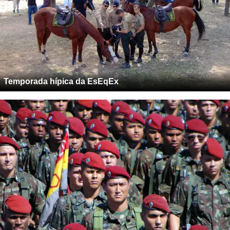
Temporada hípica da EsEqEx