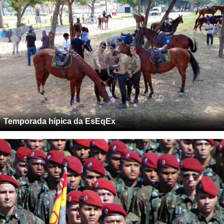
Temporada hípica da EsEqEx