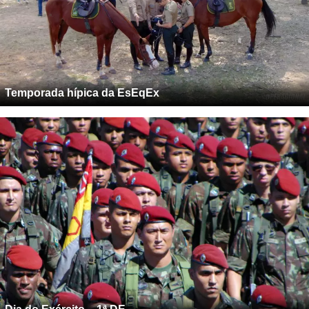
Temporada hípica da EsEqEx