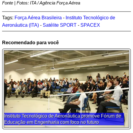
Fonte | Fotos: ITA / Agência Força Aérea
Tags:
Força Aérea Brasileira
-
Instituto Tecnológico de
Aeronáutica (ITA)
-
Satélite SPORT
-
SPACEX
Recomendado para você
Instituto Tecnológico de Aeronáutica promove Fórum de
Educação em Engenharia com foco no futuro