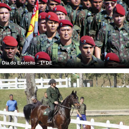
Dia do Exército – 1ª DE