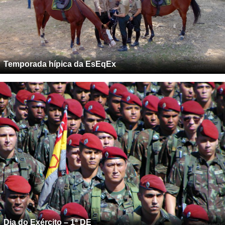
Temporada hípica da EsEqEx
Dia do Exército – 1ª DE