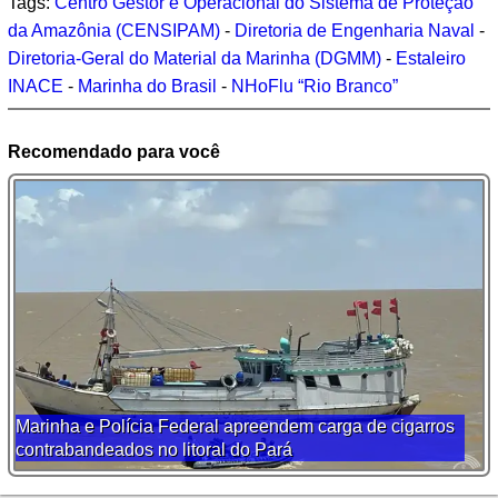
Tags:
Centro Gestor e Operacional do Sistema de Proteção
da Amazônia (CENSIPAM)
-
Diretoria de Engenharia Naval
-
Diretoria-Geral do Material da Marinha (DGMM)
-
Estaleiro
INACE
-
Marinha do Brasil
-
NHoFlu “Rio Branco”
Recomendado para você
Marinha e Polícia Federal apreendem carga de cigarros
contrabandeados no litoral do Pará