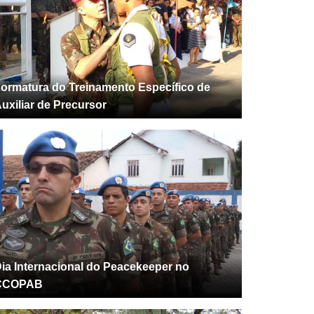
ormatura do Treinamento Específico de
uxiliar de Precursor
ia Internacional do Peacekeeper no
CCOPAB