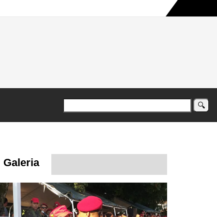
a maior campanha humanitária já registrada no país
Galeria