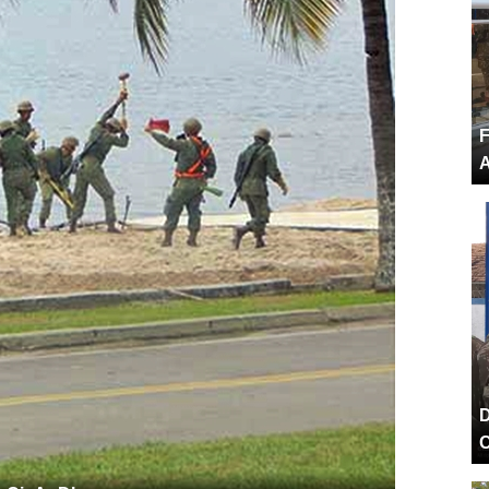
F
A
D