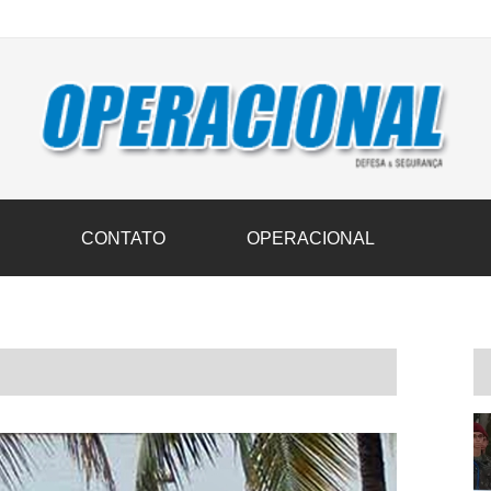
vil transportam 3,6 mil toneladas de donativos ao Rio Grande do Sul n
S
CONTATO
OPERACIONAL