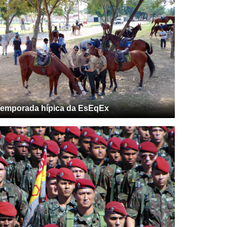
emporada hípica da EsEqEx