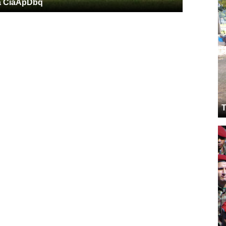
 a CiaApDbq
T