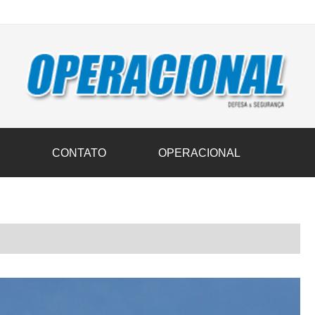
vil transportam 3,6 mil toneladas de donativos ao Rio Grande do Sul n
S
CONTATO
OPERACIONAL