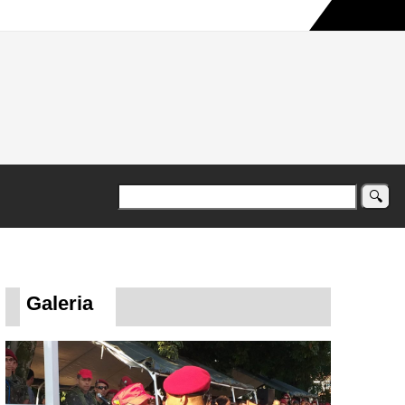
a maior campanha humanitária já registrada no país
Galeria