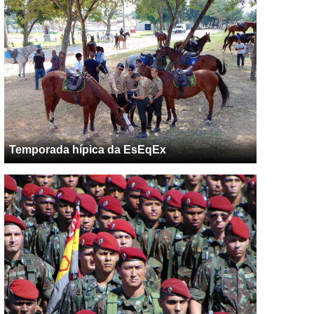
Temporada hípica da EsEqEx