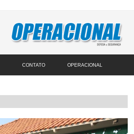
vil transportam 3,6 mil toneladas de donativos ao Rio Grande do Sul n
S
CONTATO
OPERACIONAL