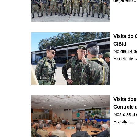
de janeiro ..
Visita do
CIBld
No dia 14 d
Excelentíss
Visita do
Controle d
Nos dias 8 
Brasília ...