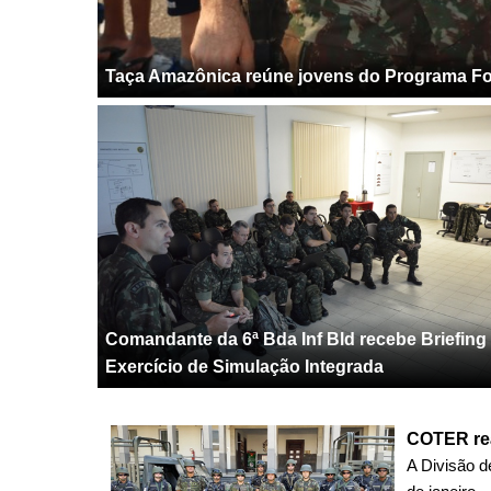
Taça Amazônica reúne jovens do Programa Fo
Comandante da 6ª Bda Inf Bld recebe Briefing
Exercício de Simulação Integrada
COTER rea
A Divisão d