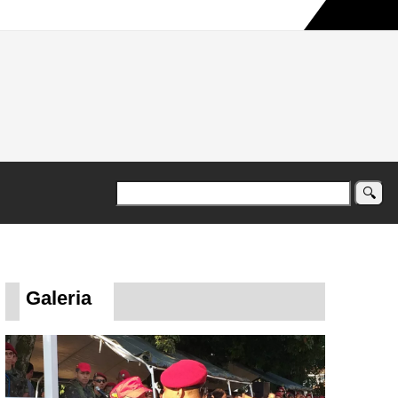
a maior campanha humanitária já registrada no país
Galeria