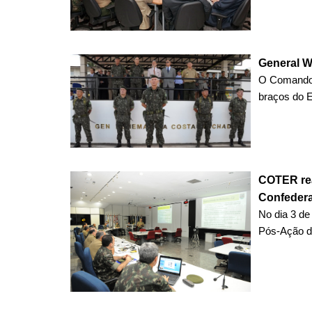
General W
O Comando 
braços do Ex
COTER rea
Confeder
No dia 3 de
Pós-Ação do