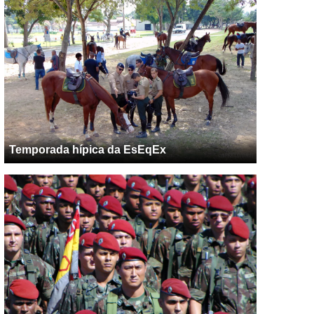
Temporada hípica da EsEqEx