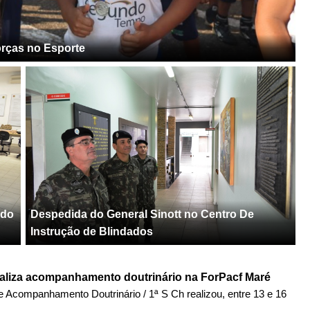
rças no Esporte
 do
Despedida do General Sinott no Centro De
Instrução de Blindados
liza acompanhamento doutrinário na ForPacf Maré
e Acompanhamento Doutrinário / 1ª S Ch realizou, entre 13 e 16