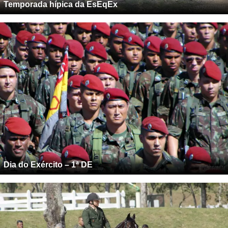
Temporada hípica da EsEqEx
Dia do Exército – 1ª DE