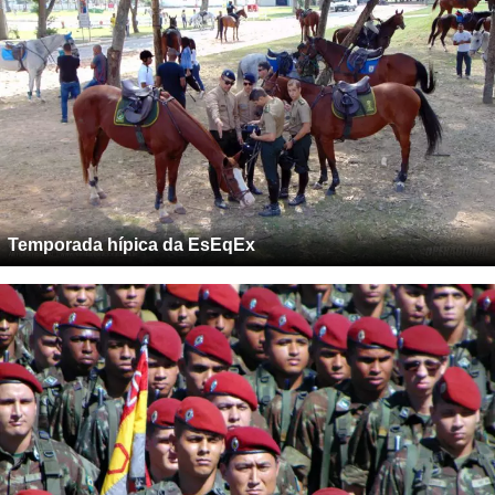
Temporada hípica da EsEqEx