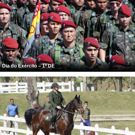
Dia do Exército – 1ª DE