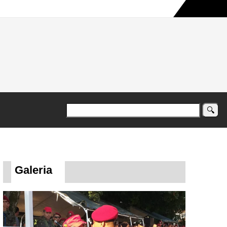
a maior campanha humanitária já registrada no país
Galeria