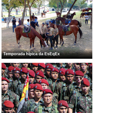
Temporada hípica da EsEqEx