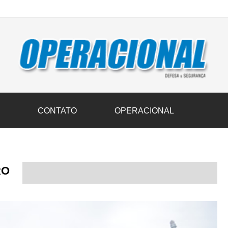
vil transportam 3,6 mil toneladas de donativos ao Rio Grande do Sul n
S
CONTATO
OPERACIONAL
RO