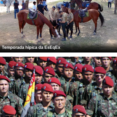
Temporada hípica da EsEqEx