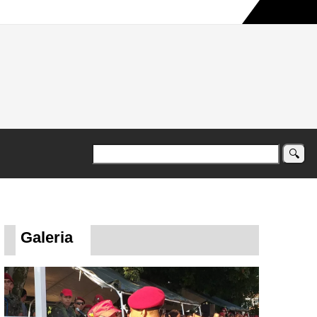
a maior campanha humanitária já registrada no país
Galeria