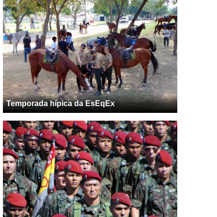
Temporada hípica da EsEqEx