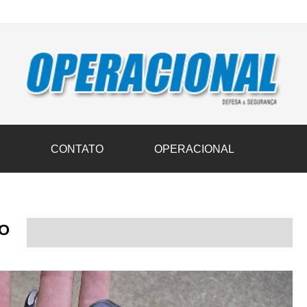
vil transportam 3,6 mil toneladas de donativos ao Rio Grande do Sul n
S
CONTATO
OPERACIONAL
O