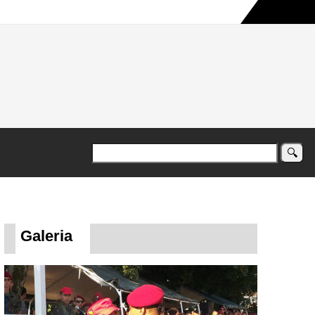
a maior campanha humanitária já registrada no país
Galeria