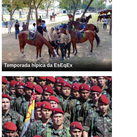
Temporada hípica da EsEqEx