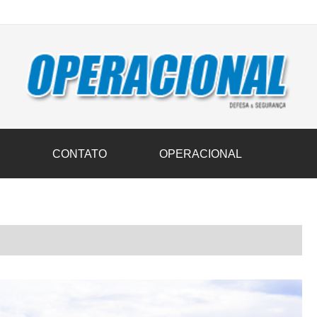
vil transportam 3,6 mil toneladas de donativos ao Rio Grande do Sul n
S
CONTATO
OPERACIONAL