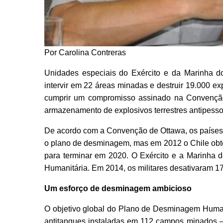
Por Carolina Contreras
Unidades especiais do Exército e da Marinha d
intervir em 22 áreas minadas e destruir 19.000 exp
cumprir um compromisso assinado na Convenção 
armazenamento de explosivos terrestres antipesso
De acordo com a Convenção de Ottawa, os países s
o plano de desminagem, mas em 2012 o Chile obte
para terminar em 2020. O Exército e a Marinha
Humanitária. Em 2014, os militares desativaram 1
Um esforço de desminagem ambicioso
O objetivo global do Plano de Desminagem Humani
antitanques instaladas em 112 campos minados 