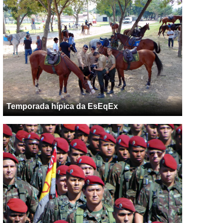
Temporada hípica da EsEqEx