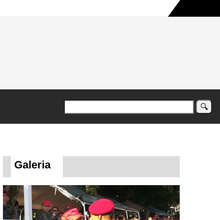
a maior campanha humanitária já registrada no país
Galeria