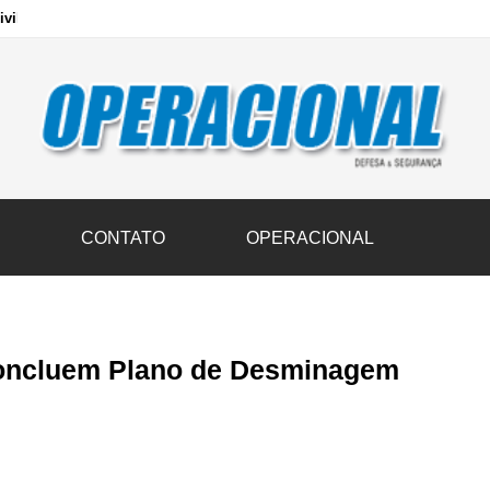
vil transportam 3,6 mil toneladas de donativos ao Rio Grande do Sul n
S
CONTATO
OPERACIONAL
 concluem Plano de Desminagem