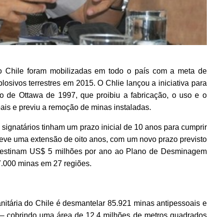
o Chile foram mobilizadas em todo o país com a meta de
losivos terrestres em 2015. O Chlie lançou a iniciativa para
de Ottawa de 1997, que proibiu a fabricação, o uso e o
ais e previu a remoção de minas instaladas.
ignatários tinham um prazo inicial de 10 anos para cumprir
ve uma extensão de oito anos, com um novo prazo previsto
 destinam US$ 5 milhões por ano ao Plano de Desminagem
7.000 minas em 27 regiões.
tária do Chile é desmantelar 85.921 minas antipessoais e
— cobrindo uma área de 12,4 milhões de metros quadrados