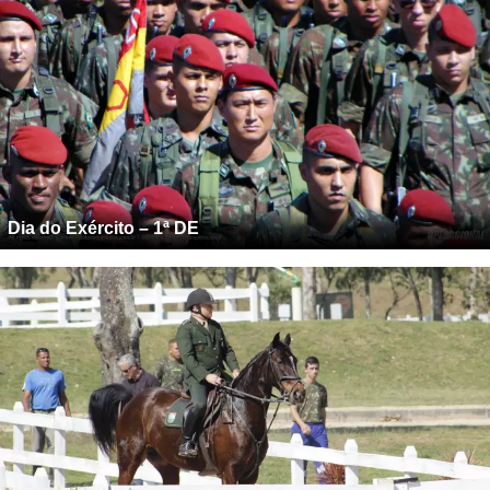
Dia do Exército – 1ª DE