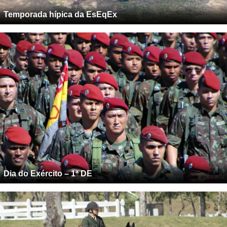
Temporada hípica da EsEqEx
Dia do Exército – 1ª DE