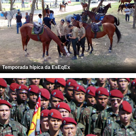
Temporada hípica da EsEqEx