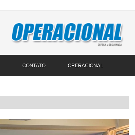
vil transportam 3,6 mil toneladas de donativos ao Rio Grande do Sul n
S
CONTATO
OPERACIONAL