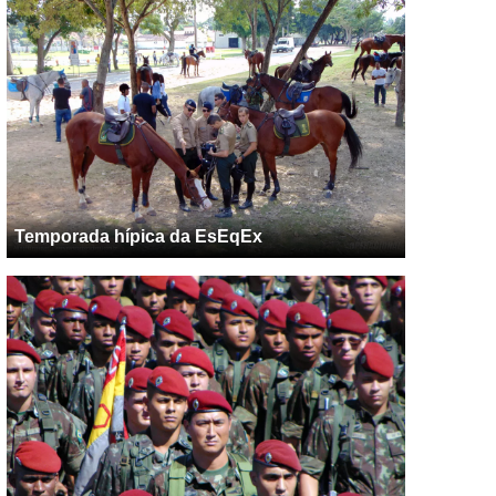
Temporada hípica da EsEqEx