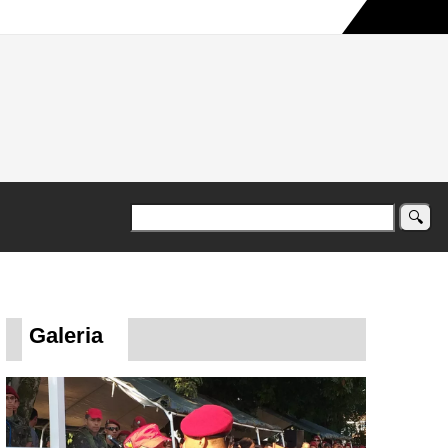
a maior campanha humanitária já registrada no país
Galeria