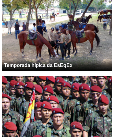
Temporada hípica da EsEqEx