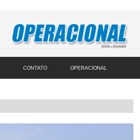
vil transportam 3,6 mil toneladas de donativos ao Rio Grande do Sul n
S
CONTATO
OPERACIONAL