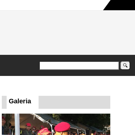
a maior campanha humanitária já registrada no país
Galeria