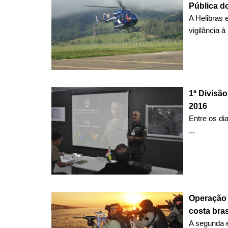
Pública d
A Helibras 
vigilância à
1ª Divisã
2016
Entre os di
...
Operação 
costa bras
A segunda 