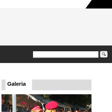
a maior campanha humanitária já registrada no país
Galeria