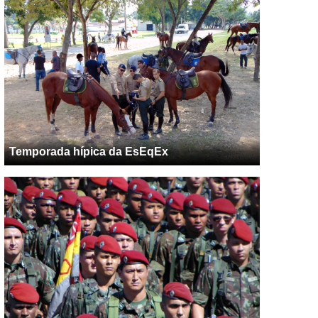
Temporada hípica da EsEqEx