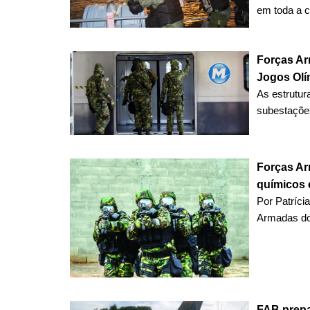
em toda a co
Forças Ar
Jogos Olí
As estrutur
subestações
Forças Ar
químicos 
Por Patríci
Armadas do 
FAB prepa