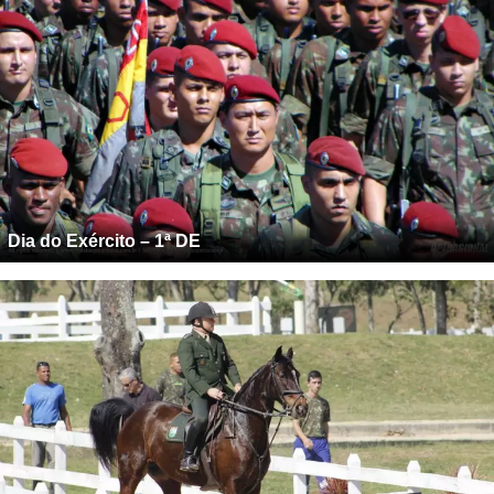
Dia do Exército – 1ª DE