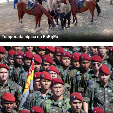
Temporada hípica da EsEqEx