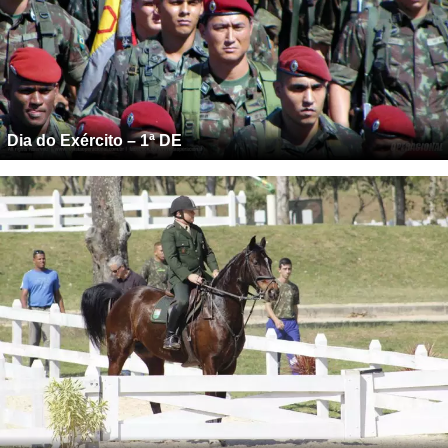
Dia do Exército – 1ª DE