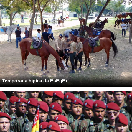
Temporada hípica da EsEqEx