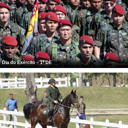
Dia do Exército – 1ª DE