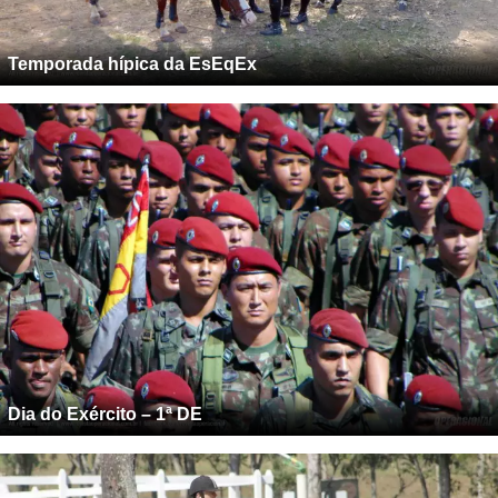
Temporada hípica da EsEqEx
Dia do Exército – 1ª DE