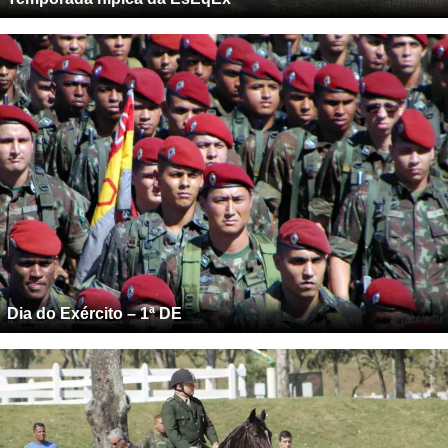
Dia do Exército – 1ª DE