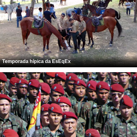
Temporada hípica da EsEqEx