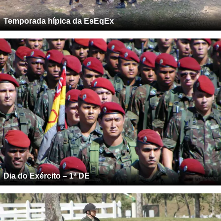
Temporada hípica da EsEqEx
Dia do Exército – 1ª DE