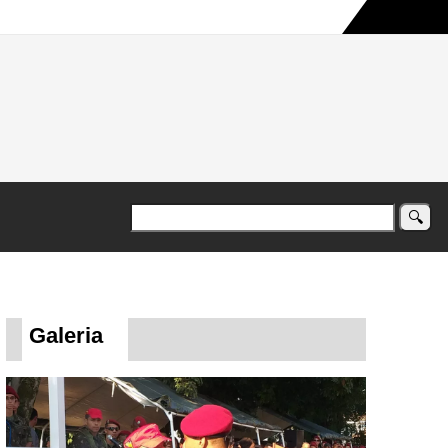
a maior campanha humanitária já registrada no país
Galeria