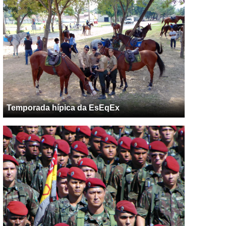
Temporada hípica da EsEqEx