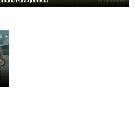
ntaria Pára-quedista