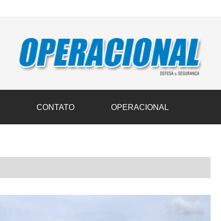
vil transportam 3,6 mil toneladas de donativos ao Rio Grande do Sul n
S
CONTATO
OPERACIONAL