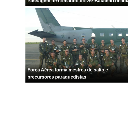
Passagem de comando do 26º Batalhão de Infa
Força Aérea forma mestres de salto e
precursores paraquedistas