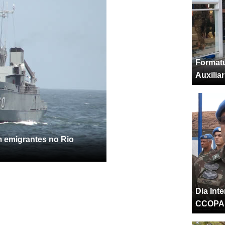
Formatu
Auxilia
 emigrantes no Rio
Dia Int
CCOPA