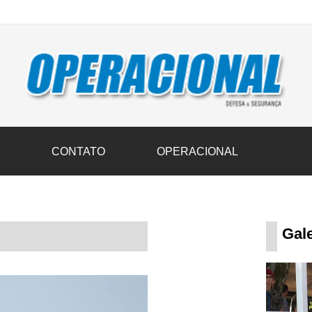
vil transportam 3,6 mil toneladas de donativos ao Rio Grande do Sul n
S
CONTATO
OPERACIONAL
Gale