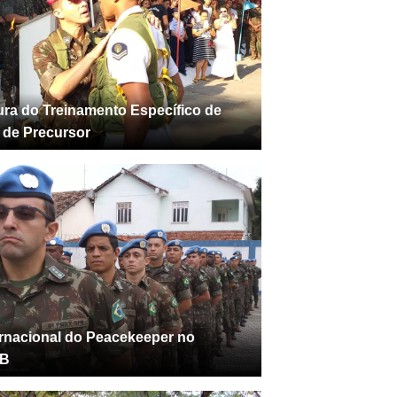
ra do Treinamento Específico de
r de Precursor
ernacional do Peacekeeper no
B