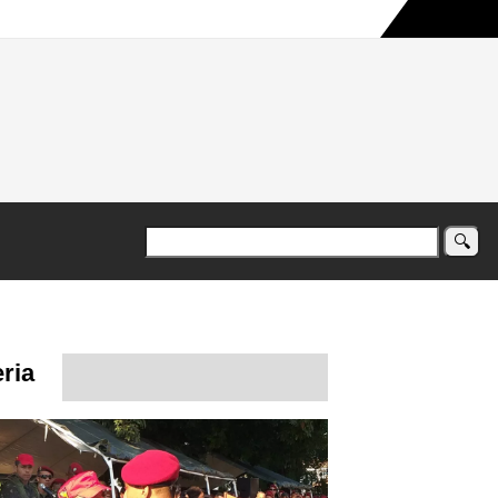
a maior campanha humanitária já registrada no país
ria