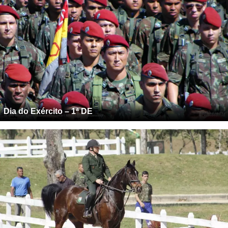
Dia do Exército – 1ª DE