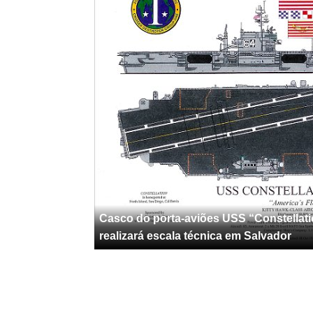
Casco do porta-aviões USS “Constellat
realizará escala técnica em Salvador