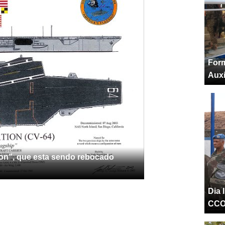
Form
Auxi
ion”, que esta sendo rebocado
Dia 
CC