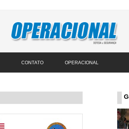
vil transportam 3,6 mil toneladas de donativos ao Rio Grande do Sul n
S
CONTATO
OPERACIONAL
G