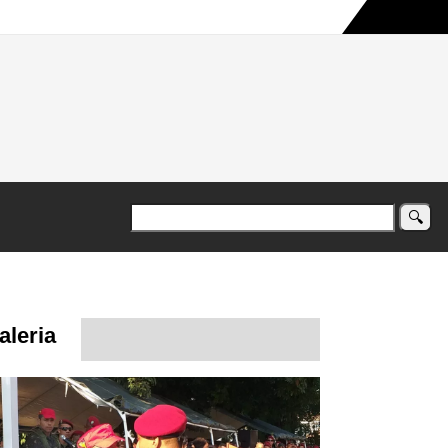
a maior campanha humanitária já registrada no país
aleria