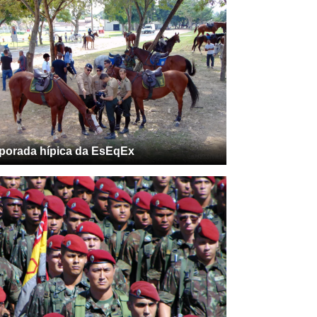
porada hípica da EsEqEx