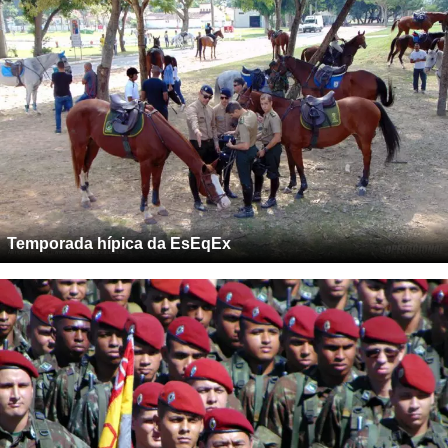
Temporada hípica da EsEqEx