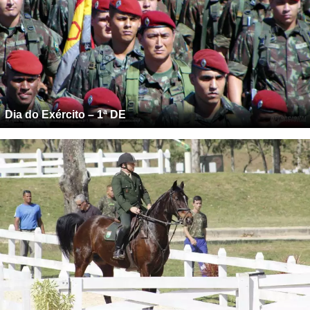
Dia do Exército – 1ª DE