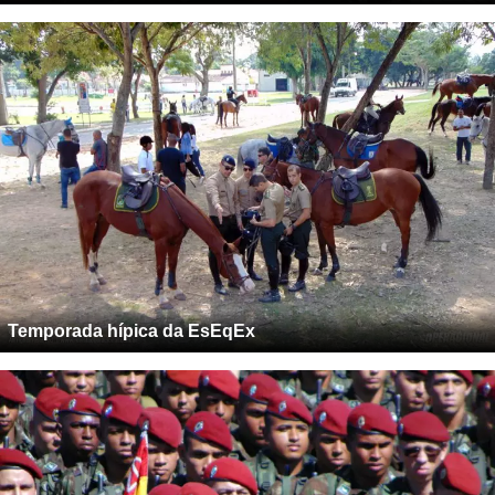
Temporada hípica da EsEqEx