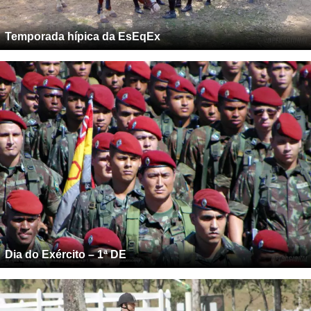
Temporada hípica da EsEqEx
Dia do Exército – 1ª DE