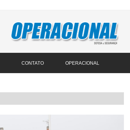
vil transportam 3,6 mil toneladas de donativos ao Rio Grande do Sul n
S
CONTATO
OPERACIONAL