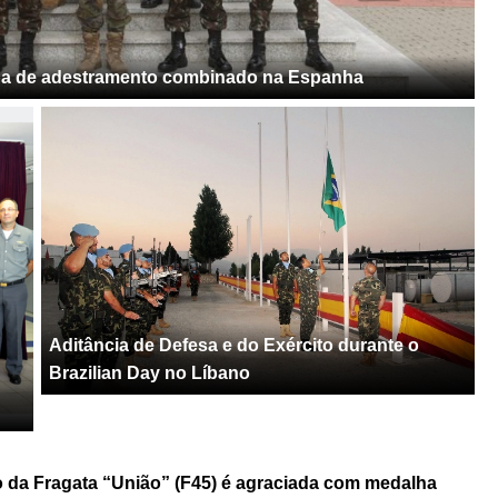
cipa de adestramento combinado na Espanha
Aditância de Defesa e do Exército durante o
Brazilian Day no Líbano
o da Fragata “União” (F45) é agraciada com medalha