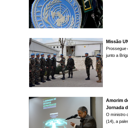
Missão UN
Prossegue o
junto a Bri
Amorim de
Jornada d
O ministro 
(14), a pale