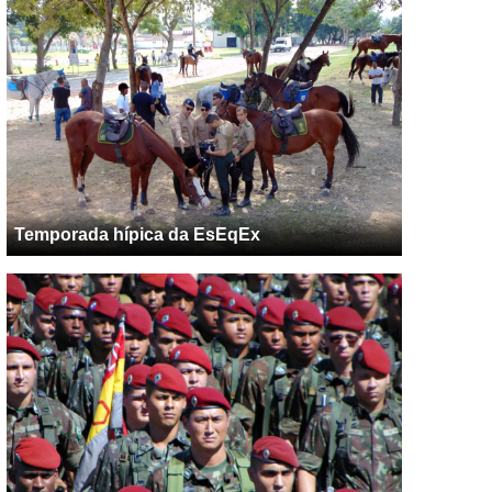
Temporada hípica da EsEqEx