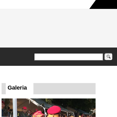
a maior campanha humanitária já registrada no país
Galeria