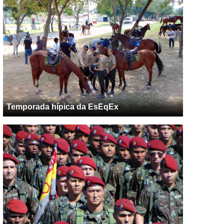
Temporada hípica da EsEqEx