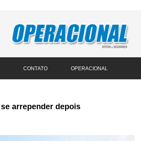
vil transportam 3,6 mil toneladas de donativos ao Rio Grande do Sul n
S
CONTATO
OPERACIONAL
 se arrepender depois