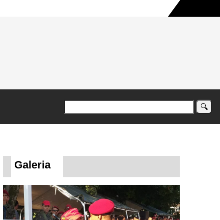
a maior campanha humanitária já registrada no país
Galeria