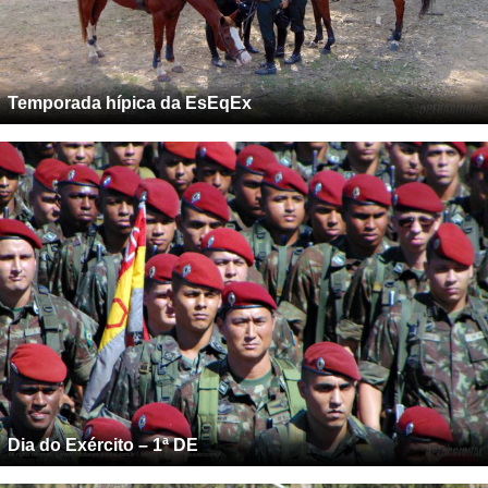
Temporada hípica da EsEqEx
Dia do Exército – 1ª DE